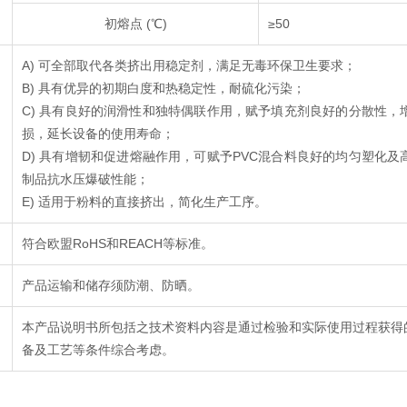
初熔点 (℃)
≥50
A) 可全部取代各类挤出用稳定剂，满足无毒环保卫生要求；
B) 具有优异的初期白度和热稳定性，耐硫化污染；
C) 具有良好的润滑性和独特偶联作用，赋予填充剂良好的分散性
损，延长设备的使用寿命；
D) 具有增韧和促进熔融作用，可赋予PVC混合料良好的均匀塑化
制品抗水压爆破性能；
E) 适用于粉料的直接挤出，简化生产工序。
符合欧盟RoHS和REACH等标准。
产品运输和储存须防潮、防晒。
本产品说明书所包括之技术资料内容是通过检验和实际使用过程获得
备及工艺等条件综合考虑。