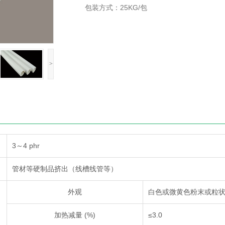
包装方式：25KG/包
>
3～4 phr
管材等硬制品挤出（线槽线管等）
外观
白色或微黄色粉末或粒
加热减量 (%)
≤3.0